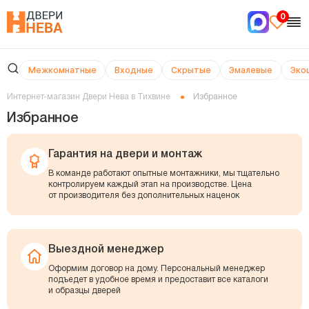
0
Межкомнатные
Входные
Скрытые
Эмалевые
Эко
Интернет-магазин Двери Нева в Тихвине
Избранное
Избранное
Гарантия на двери и монтаж
В команде работают опытные монтажники, мы тщательно
контролируем каждый этап на производстве. Цена
от производителя без дополнительных наценок
Выездной менеджер
Оформим договор на дому. Персональный менеджер
подъедет в удобное время и предоставит все каталоги
и образцы дверей