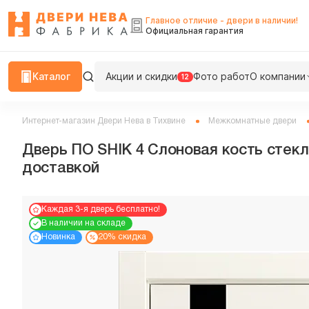
Главное отличие - двери в наличии!
Официальная гарантия
Каталог
Акции и скидки
Фото работ
О компании
12
Интернет-магазин Двери Нева в Тихвине
Межкомнатные двери
Дверь ПО SHIK 4 Слоновая кость стекл
доставкой
Каждая 3-я дверь бесплатно!
В наличии на складе
Новинка
20% скидка