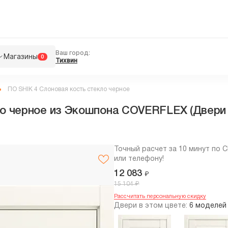
Ваш город:
Магазины
0
Тихвин
ПО SHIK 4 Слоновая кость стекло черное
о черное из Экошпона COVERFLEX (Двери Н
Точный расчет за 10 минут по 
или телефону!
12 083
₽
₽
15 104
Рассчитать персональную скидку
Двери в этом цвете:
6 моделей