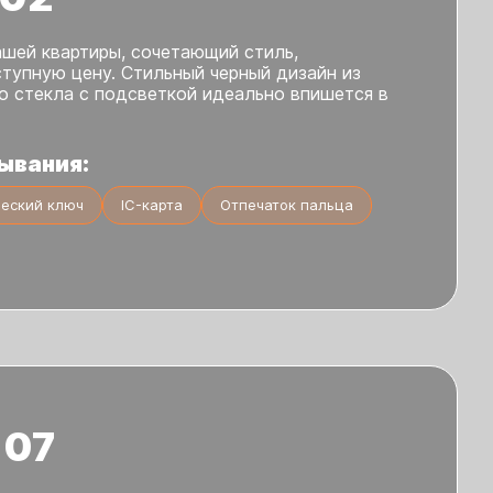
ашей квартиры, сочетающий стиль,
ступную цену. Стильный черный дизайн из
го стекла с подсветкой идеально впишется в
ывания:
еский ключ
IC-карта
Отпечаток пальца
 07