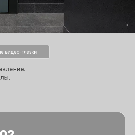
е видео-глазки
авление.
лы.
 02