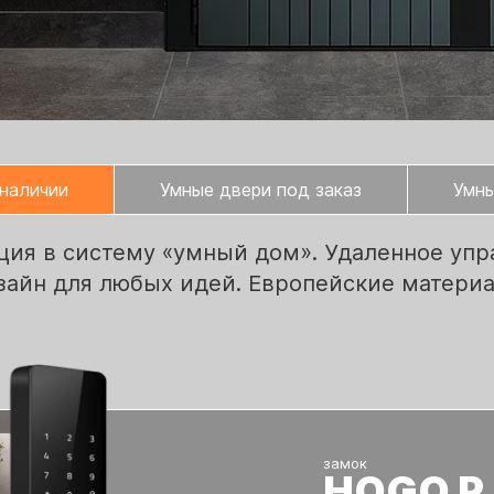
 наличии
Умные двери под заказ
Умны
ция в систему «умный дом». Удаленное упр
зайн для любых идей. Европейские материа
замок
HOGO P