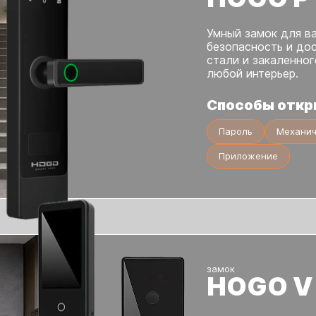
Умный замок для в
безопасность и до
стали и закаленно
любой интерьер.
Способы откр
Пароль
Механич
Приложение
замок
HOGO V