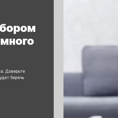
ыбором
умного
а. Доверьте
удет беречь