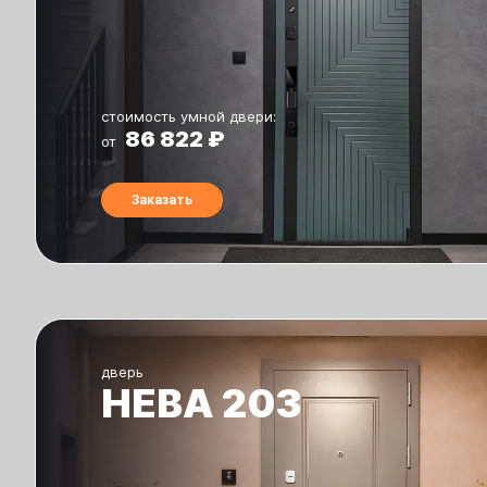
стоимость умной двери:
86 822 ₽
от
Заказать
дверь
НЕВА 203