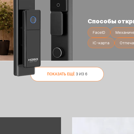
Способы откр
FaceID
Механич
IC-карта
Отпеча
ПОКАЗАТЬ ЕЩЁ
3 ИЗ 6