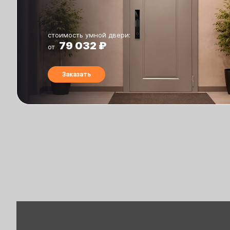
стоимость умной двери:
79 032 ₽
от
Заказать