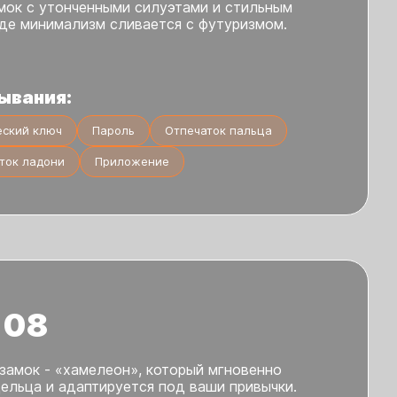
мок с утонченными силуэтами и стильным
где минимализм сливается с футуризмом.
ывания:
еский ключ
Пароль
Отпечаток пальца
ток ладони
Приложение
 08
замок - «хамелеон», который мгновенно
ельца и адаптируется под ваши привычки.