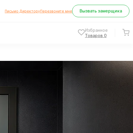
Вызвать замерщика
Письмо Директору
Перезвоните мне
Избранное
Товаров
0