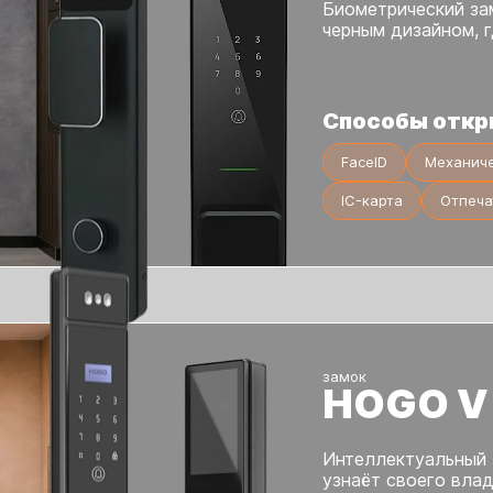
Биометрический за
черным дизайном, 
Способы откр
FaceID
Механич
IC-карта
Отпеча
замок
HOGO V
Интеллектуальный 
узнаёт своего влад