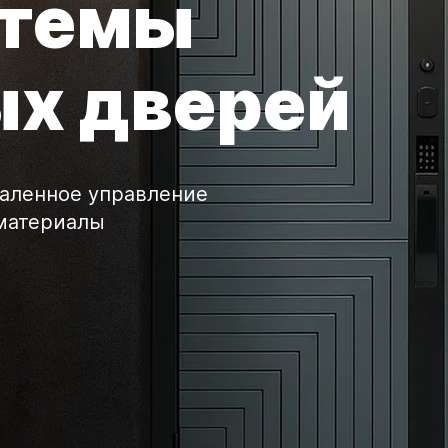
стемы
ых дверей
аленное управление
материалы