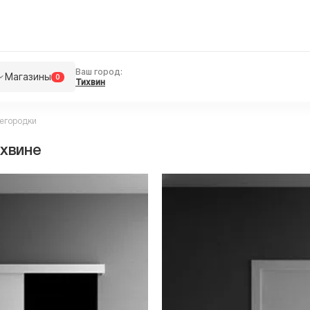
Ваш город:
Магазины
0
Тихвин
егородки
хвине