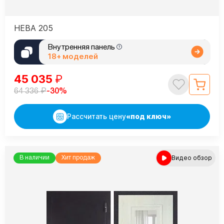
НЕВА 205
Внутренняя панель
18+ моделей
45 035
₽
₽
-30%
64 336
Рассчитать цену
«под ключ»
Видео обзор
В наличии
Хит продаж