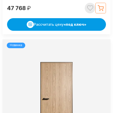
47 768
₽
Рассчитать цену
«под ключ»
Новинка