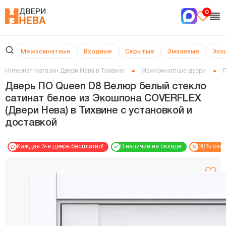
0
Межкомнатные
Входные
Скрытые
Эмалевые
Эко
Интернет-магазин Двери Нева в Тихвине
Межкомнатные двери
П
Дверь ПО Queen D8 Велюр белый стекло
сатинат белое из Экошпона COVERFLEX
(Двери Нева) в Тихвине с установкой и
доставкой
Каждая 3-я дверь бесплатно!
В наличии на складе
20% ски