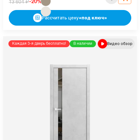
₽
-20%
13 604
Рассчитать цену
«под ключ»
Видео обзор
Каждая 3-я дверь бесплатно!
В наличии