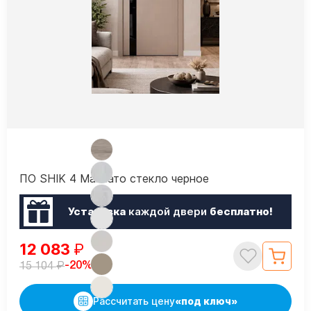
ПО SHIK 4 Макиато стекло черное
Установка
каждой двери
бесплатно!
12 083
₽
₽
-20%
15 104
Рассчитать цену
«под ключ»