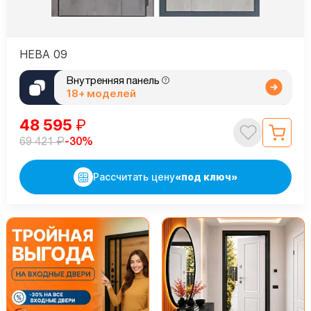
НЕВА 09
Внутренняя панель
18+ моделей
48 595
₽
₽
-30%
69 421
Рассчитать цену
«под ключ»