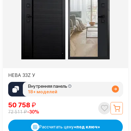
НЕВА 33Z У
Внутренняя панель
18+ моделей
50 758
₽
₽
-30%
72 511
Рассчитать цену
«под ключ»