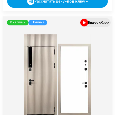
Рассчитать цену
«под ключ»
Видео обзор
В наличии
Новинка