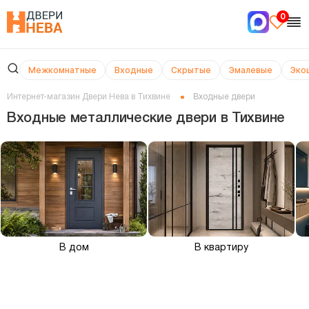
0
Межкомнатные
Входные
Скрытые
Эмалевые
Эко
Интернет-магазин Двери Нева в Тихвине
Входные двери
Входные металлические двери в Тихвине
В дом
В квартиру