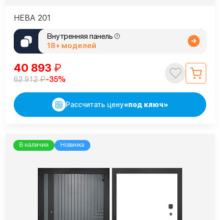
НЕВА 201
Внутренняя панель
18+ моделей
40 893
₽
₽
-35%
62 912
Рассчитать цену
«под ключ»
В наличии
Новинка