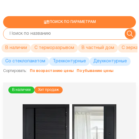
ПОИСК ПО ПАРАМЕТРАМ
В наличии
С терморазрывом
В частный дом
C зерка
Со стеклопакетом
Трехконтурные
Двухконтурные
Сортировать:
По возрастанию цены
По убыванию цены
В наличии
Хит продаж