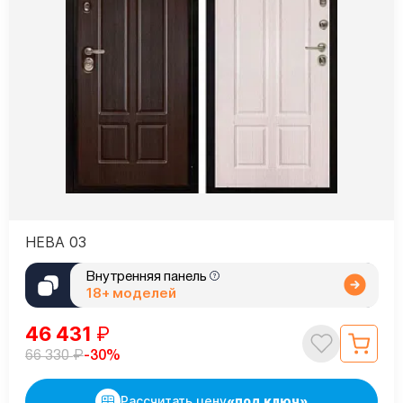
НЕВА 03
Внутренняя панель
18+ моделей
46 431
₽
₽
-30%
66 330
Рассчитать цену
«под ключ»