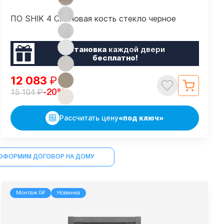
ПО SHIK 4 Слоновая кость стекло черное
Установка
каждой двери
бесплатно!
12 083
₽
₽
-20%
15 104
Рассчитать цену
«под ключ»
ОФОРМИМ ДОГОВОР НА ДОМУ
Монтаж 0₽
Новинка