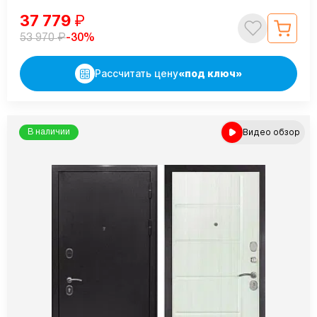
37 779
₽
₽
-30%
53 970
Рассчитать цену
«под ключ»
Видео обзор
В наличии