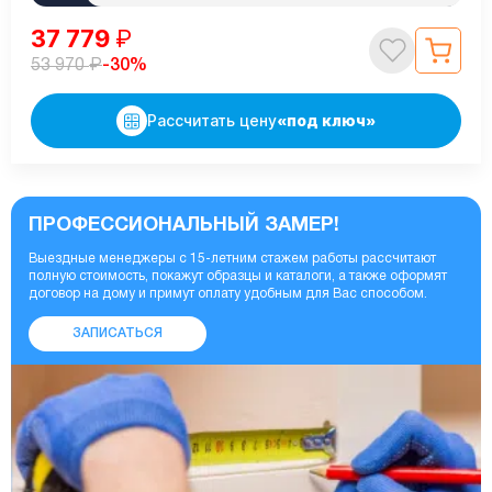
37 779
₽
₽
-30%
53 970
Рассчитать цену
«под ключ»
ПРОФЕССИОНАЛЬНЫЙ ЗАМЕР!
Выездные менеджеры с 15-летним стажем работы рассчитают
полную стоимость, покажут образцы и каталоги, а также оформят
договор на дому и примут оплату удобным для Вас способом.
ЗАПИСАТЬСЯ