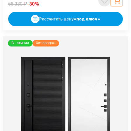
₽
-30%
66 330
Рассчитать цену
«под ключ»
В наличии
Хит продаж