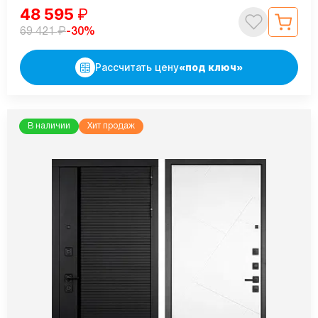
48 595
₽
₽
-30%
69 421
Рассчитать цену
«под ключ»
В наличии
Хит продаж