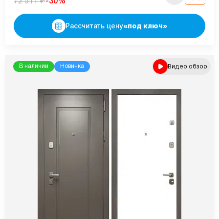
₽
-30%
72 511
Рассчитать цену
«под ключ»
Видео обзор
В наличии
Новинка