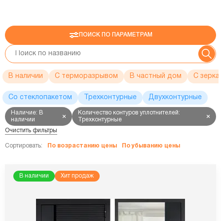
ПОИСК ПО ПАРАМЕТРАМ
В наличии
С терморазрывом
В частный дом
C зерка
Со стеклопакетом
Трехконтурные
Двухконтурные
Наличие: В
Количество контуров уплотнителей:
наличии
Трехконтурные
Очистить фильтры
Сортировать:
По возрастанию цены
По убыванию цены
В наличии
Хит продаж