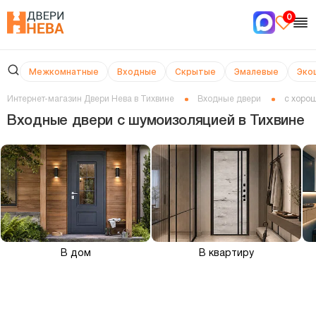
0
Межкомнатные
Входные
Скрытые
Эмалевые
Эко
Интернет-магазин Двери Нева в Тихвине
Входные двери
с хоро
Входные двери с шумоизоляцией в Тихвине
В дом
В квартиру