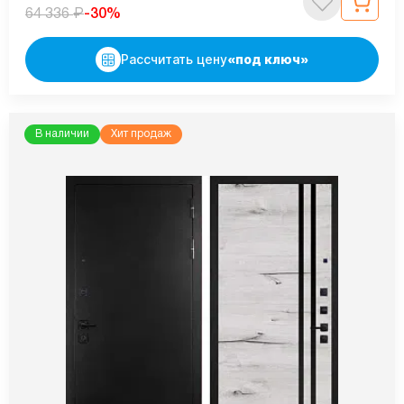
₽
-30%
64 336
Рассчитать цену
«под ключ»
В наличии
Хит продаж