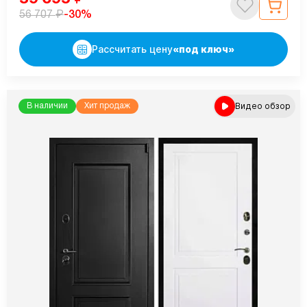
₽
-30%
56 707
Рассчитать цену
«под ключ»
Видео обзор
В наличии
Хит продаж