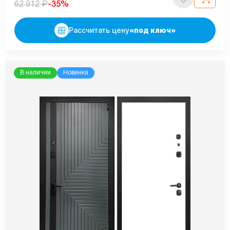
₽
-35%
62 912
Рассчитать цену
«под ключ»
В наличии
Новинка