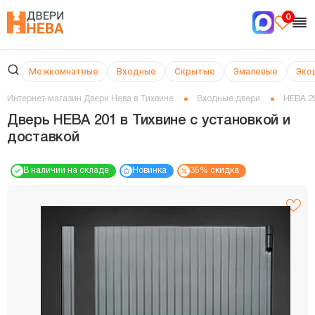
0
Межкомнатные
Входные
Скрытые
Эмалевые
Эко
Интернет-магазин Двери Нева в Тихвине
Входные двери
НЕВА 2
Дверь НЕВА 201 в Тихвине с установкой и
доставкой
В наличии на складе
Новинка
35% скидка