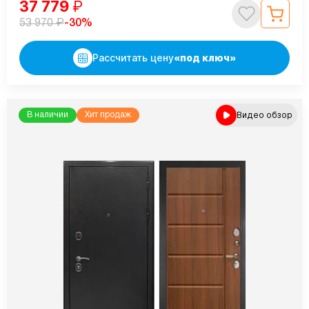
37 779
₽
₽
-30%
53 970
Рассчитать цену
«под ключ»
Видео обзор
В наличии
Хит продаж