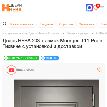
0
Межкомнатные
Входные
Скрытые
Эмалевые
Эко
Интернет-магазин Двери Нева в Тихвине
Входные двери
НЕВА 20
Дверь НЕВА 203 + замок Moorgen T11 Pro в
Тихвине с установкой и доставкой
В наличии на складе
Новинка
Видео-обзор